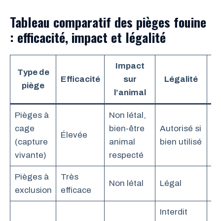
Tableau comparatif des pièges fouine
: efficacité, impact et légalité
Impact
Type de
Efficacité
sur
Légalité
piège
en
l’animal
Pièges à
Non létal,
cage
bien-être
Autorisé si
Élevée
Re
(capture
animal
bien utilisé
vivante)
respecté
Pièges à
Très
Non létal
Légal
Re
exclusion
efficace
Interdit