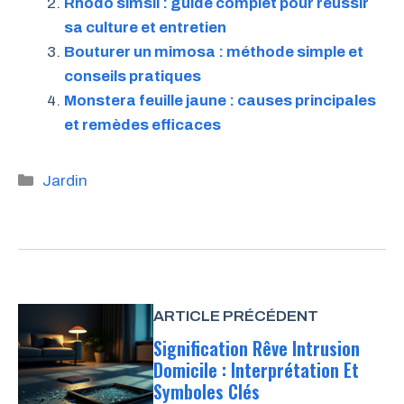
Rhodo simsii : guide complet pour réussir
sa culture et entretien
Bouturer un mimosa : méthode simple et
conseils pratiques
Monstera feuille jaune : causes principales
et remèdes efficaces
Catégories
Jardin
ARTICLE PRÉCÉDENT
Signification Rêve Intrusion
Domicile : Interprétation Et
Symboles Clés