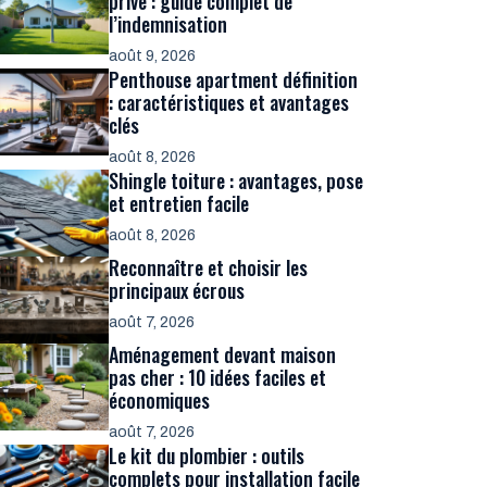
privé : guide complet de
l’indemnisation
août 9, 2026
Penthouse apartment définition
: caractéristiques et avantages
clés
août 8, 2026
Shingle toiture : avantages, pose
et entretien facile
août 8, 2026
Reconnaître et choisir les
principaux écrous
août 7, 2026
Aménagement devant maison
pas cher : 10 idées faciles et
économiques
août 7, 2026
Le kit du plombier : outils
complets pour installation facile