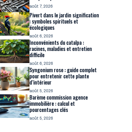
août 7, 2026
Pivert dans le jardin signification
: symboles spirituels et
écologiques
août 6, 2026
Inconvénients du catalpa :
racines, maladies et entretien
difficile
août 6, 2026
Syngonium rose : guide complet
pour entretenir cette plante
d’intérieur
août 5, 2026
Barème commission agence
immobilière : calcul et
pourcentages clés
août 5, 2026