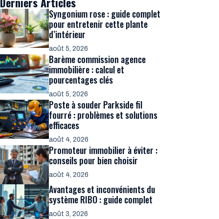
Derniers Articles
Syngonium rose : guide complet
pour entretenir cette plante
d’intérieur
août 5, 2026
Barème commission agence
immobilière : calcul et
pourcentages clés
août 5, 2026
Poste à souder Parkside fil
fourré : problèmes et solutions
efficaces
août 4, 2026
Promoteur immobilier à éviter :
conseils pour bien choisir
août 4, 2026
Avantages et inconvénients du
système RIBO : guide complet
août 3, 2026